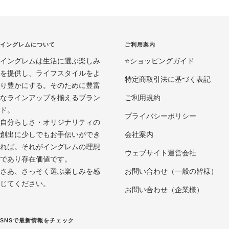
ラ
ラ
ラ
イ
イ
イ
ド
ド
ド
イングレムについて
ご利用案内
に
に
に
イングレムは生活に選ぶ楽しみ
移
移
移
⭐️ショッピングガイド
を提供し、ライフスタイルをよ
動
動
動
特定商取引法に基づく表記
り豊かにする。そのために豊富
1
2
3
なラインアップを揃えるブラン
ご利用規約
ド。
プライバシーポリシー
自分らしさ・オリジナリティの
創出に少しでもお手伝いができ
会社案内
れば。それがイングレムの理想
ウェブサイト運営会社
であり存在価値です。
さあ、さっそく選ぶ楽しみを感
お問い合わせ（一般の皆様）
じてください。
お問い合わせ（企業様）
SNSで最新情報をチェック