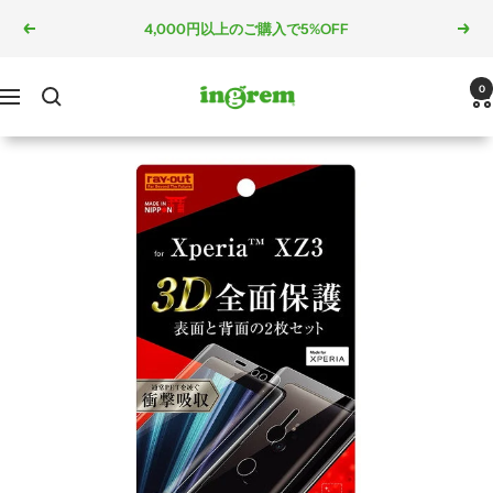
コ
4,000円以上のご購入で5%OFF
戻
次
ン
る
へ
テ
ン
ingrem
0
ナ
ツ
ビ
へ
ゲ
ス
ー
キ
シ
ッ
ョ
プ
ン