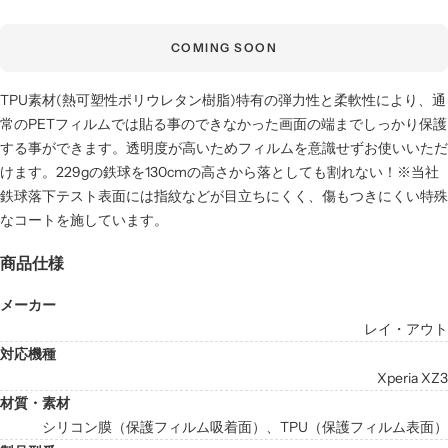
COMING SOON
TPU素材(熱可塑性ポリウレタン樹脂)特有の弾力性と柔軟性により、通
常のPETフィルムでは貼る事のできなかった画面の端までしっかり保護
する事ができます。透明度が高いためフィルムを意識せずお使いいただ
けます。229gの鉄球を130cmの高さから落としても割れない！※当社
鉄球落下テスト表面には指紋などが目立ちにくく、傷もつきにくい特殊
なコートを施しています。
商品仕様
メーカー
レイ・アウト
対応機種
Xperia XZ3
材質・素材
シリコン膜（保護フィルム吸着面）、TPU（保護フィルム表面）