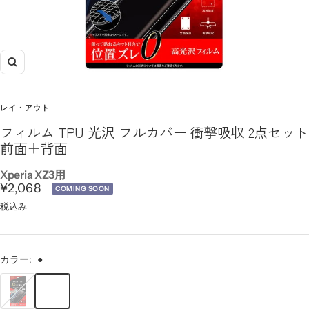
ズ
ー
ム
レイ・アウト
イ
フィルム TPU 光沢 フルカバー 衝撃吸収 2点セット
ン
前面＋背面
Xperia XZ3用
セ
¥2,068
COMING SOON
ー
税込み
ル
価
カラー:
●
格
●