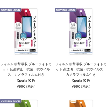
ー
ル
ル
COMING SOON
COMING SOON
価
価
格
格
フィルム 衝撃吸収 ブルーライトカ
フィルム 衝撃吸収 ブルーライトカ
ット 反射防止 抗菌・抗ウイル
ット 高透明 抗菌・抗ウイルス
ス カメラフィルム付き
カメラフィルム付き
Xperia 10 IV
Xperia 10 IV
セ
セ
¥990 (税込)
¥990 (税込)
ー
ー
ル
ル
COMING SOON
価
価