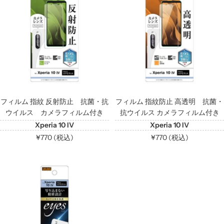
格
格
フィルム 指紋 反射防止 抗菌・抗
フィルム 指紋防止 高透明 抗菌・
ウイルス カメラフィルム付き
抗ウイルス カメラフィルム付き
Xperia 10 IV
Xperia 10 IV
セ
セ
¥770 (税込)
¥770 (税込)
ー
ー
ル
ル
価
価
格
格