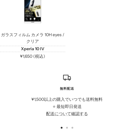
ガラスフィルム カメラ 10H eyes /
クリア
Xperia 10 IV
セ
¥1,650 (税込)
ー
ル
価
格
無料配送
¥1,500以上の購入でいつでも送料無料
⭐️ 最短即日発送
配送について確認する
ス
ス
ス