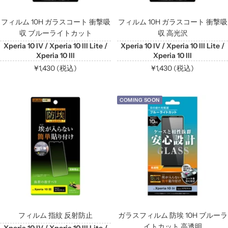
フィルム 10H ガラスコート 衝撃吸
フィルム 10H ガラスコート 衝撃吸
収 ブルーライトカット
収 高光沢
Xperia 10 IV / Xperia 10 III Lite /
Xperia 10 IV / Xperia 10 III Lite /
Xperia 10 III
Xperia 10 III
セ
セ
¥1,430 (税込)
¥1,430 (税込)
ー
ー
ル
ル
COMING SOON
価
価
格
格
フィルム 指紋 反射防止
ガラスフィルム 防埃 10H ブルーラ
イトカット 高透明
Xperia 10 IV / Xperia 10 III Lite /