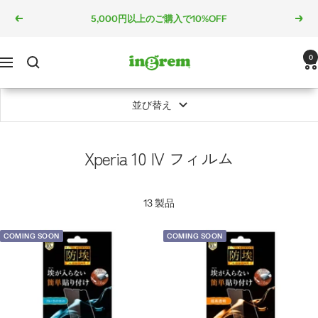
コ
5,000円以上のご購入で10%OFF
戻
次
ン
る
へ
テ
ン
ingrem
0
ナ
ツ
ビ
へ
ゲ
並び替え
ス
ー
キ
シ
ッ
ョ
Xperia 10 IV フィルム
プ
ン
13 製品
COMING SOON
COMING SOON