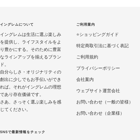
ラ
ラ
ラ
イ
イ
イ
ド
ド
ド
イングレムについて
ご利用案内
に
に
に
イングレムは生活に選ぶ楽しみ
移
移
移
⭐️ショッピングガイド
を提供し、ライフスタイルをよ
動
動
動
特定商取引法に基づく表記
り豊かにする。そのために豊富
1
2
3
なラインアップを揃えるブラン
ご利用規約
ド。
プライバシーポリシー
自分らしさ・オリジナリティの
創出に少しでもお手伝いができ
会社案内
れば。それがイングレムの理想
ウェブサイト運営会社
であり存在価値です。
さあ、さっそく選ぶ楽しみを感
お問い合わせ（一般の皆様）
じてください。
お問い合わせ（企業様）
SNSで最新情報をチェック