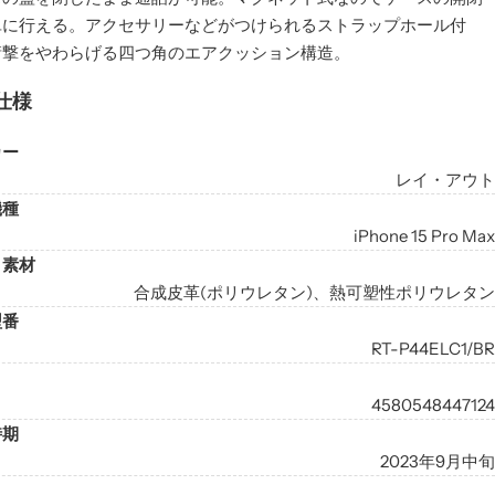
単に行える。アクセサリーなどがつけられるストラップホール付
衝撃をやわらげる四つ角のエアクッション構造。
仕様
カー
レイ・アウト
機種
iPhone 15 Pro Max
・素材
合成皮革(ポリウレタン)、熱可塑性ポリウレタン
型番
RT-P44ELC1/BR
4580548447124
時期
2023年9月中旬