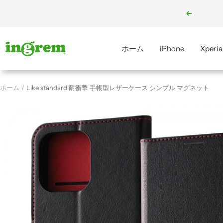
コ
戻
ン
る
テ
ン
ingrem
ホーム
iPhone
Xperia
ツ
へ
ス
ホーム
Like standard 耐衝撃 手帳型レザーケース シンプル マグネット
キ
ッ
プ