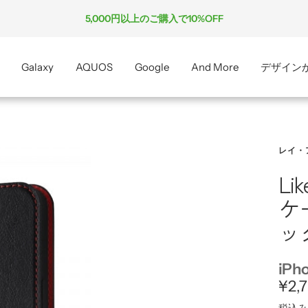
5,000円以上のご購入で10%OFF
Galaxy
AQUOS
Google
And More
デザイン
レイ・
Li
ケ
ッ
iPh
セ
¥2,
税込み