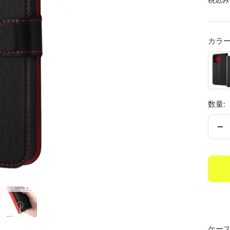
ー
ル
価
カラー
ブ
格
ラ
ッ
ク/
数量:
レ
ッ
数
ド
量
を
減
ら
す
ケー