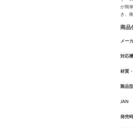
が簡
き。
商品
メー
対応
材質
製品
JAN
発売