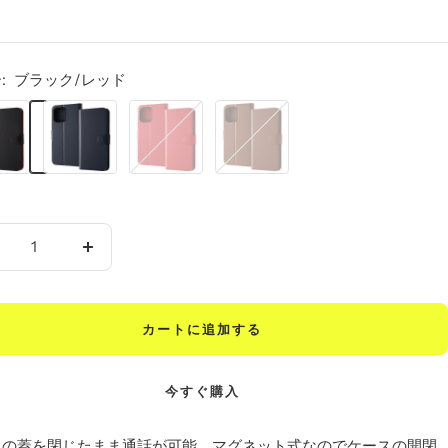
:
ブラック/レッド
ダ
レ
ブ
ー
ッ
ラ
ク
ド
ウ
ネ
ン
イ
ビ
数
ー
量
を
カートに追加する
増
や
す
今すぐ購入
スの蓋を閉じたまま通話が可能。マグネット式なのでケースの開閉