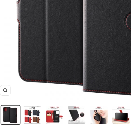
ズ
ー
ム
イ
ン