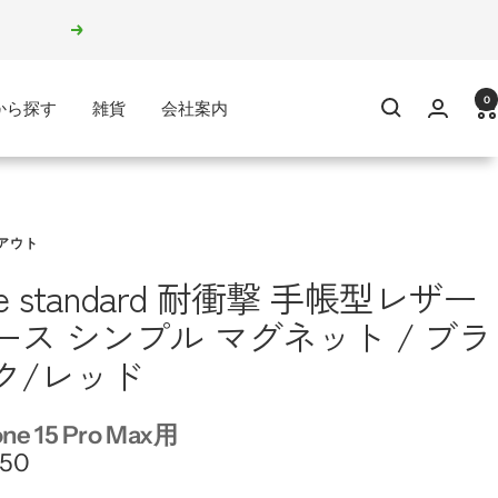
次
へ
0
から探す
雑貨
会社案内
アウト
ke standard 耐衝撃 手帳型レザー
ース シンプル マグネット / ブラ
ク/レッド
one 15 Pro Max用
750