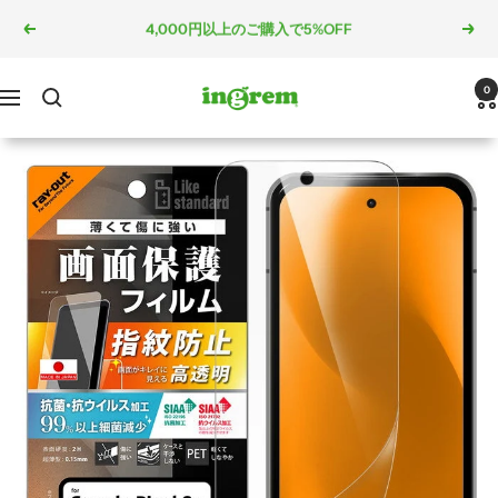
コ
5,000円以上のご購入で10%OFF
戻
次
ン
る
へ
テ
ン
ingrem
0
ナ
ツ
ビ
へ
ゲ
ス
ー
キ
シ
ッ
ョ
プ
ン