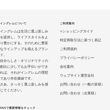
ス
ス
ス
ラ
ラ
ラ
イ
イ
イ
ド
ド
ド
イングレムについて
ご利用案内
に
に
に
イングレムは生活に選ぶ楽しみ
移
移
移
⭐️ショッピングガイド
を提供し、ライフスタイルをよ
動
動
動
特定商取引法に基づく表記
り豊かにする。そのために豊富
1
2
3
なラインアップを揃えるブラン
ご利用規約
ド。
プライバシーポリシー
自分らしさ・オリジナリティの
創出に少しでもお手伝いができ
会社案内
れば。それがイングレムの理想
ウェブサイト運営会社
であり存在価値です。
さあ、さっそく選ぶ楽しみを感
お問い合わせ（一般の皆様）
じてください。
お問い合わせ（企業様）
SNSで最新情報をチェック