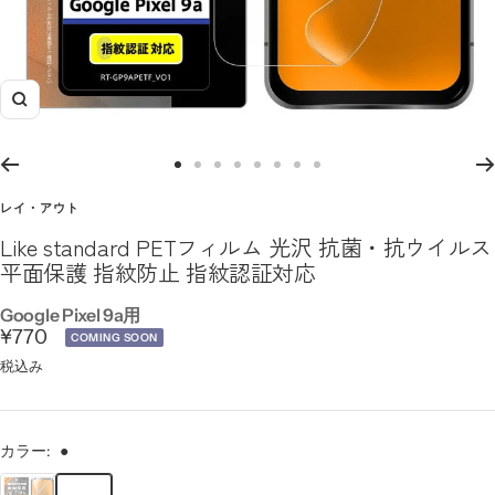
ズ
ー
ム
ス
ス
ス
ス
ス
ス
ス
ス
イ
ラ
ラ
ラ
ラ
ラ
ラ
ラ
ラ
レイ・アウト
ン
イ
イ
イ
イ
イ
イ
イ
イ
Like standard PETフィルム 光沢 抗菌・抗ウイルス
ド
ド
ド
ド
ド
ド
ド
ド
平面保護 指紋防止 指紋認証対応
に
に
に
に
に
に
に
に
移
移
移
移
移
移
移
移
Google Pixel 9a用
セ
¥770
動
動
動
動
動
動
動
動
COMING SOON
1
2
3
4
5
6
7
8
ー
税込み
ル
価
カラー:
●
格
●