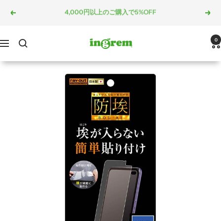
コ
5,000円以上のご購入で10%OFF
戻
次
ン
る
へ
テ
ン
ingrem
0
ナ
ツ
ビ
へ
ゲ
ス
ー
キ
シ
ッ
ョ
プ
ン