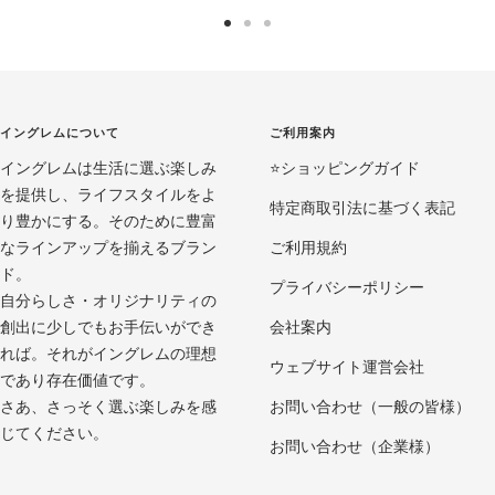
ス
ス
ス
ラ
ラ
ラ
イ
イ
イ
ド
ド
ド
イングレムについて
ご利用案内
に
に
に
イングレムは生活に選ぶ楽しみ
移
移
移
⭐️ショッピングガイド
を提供し、ライフスタイルをよ
動
動
動
特定商取引法に基づく表記
り豊かにする。そのために豊富
1
2
3
なラインアップを揃えるブラン
ご利用規約
ド。
プライバシーポリシー
自分らしさ・オリジナリティの
創出に少しでもお手伝いができ
会社案内
れば。それがイングレムの理想
ウェブサイト運営会社
であり存在価値です。
さあ、さっそく選ぶ楽しみを感
お問い合わせ（一般の皆様）
じてください。
お問い合わせ（企業様）