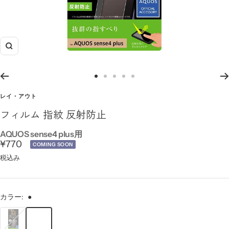
ズ
ー
ム
ス
ス
ス
ス
ス
イ
ラ
ラ
ラ
ラ
ラ
レイ・アウト
ン
イ
イ
イ
イ
イ
フィルム 指紋 反射防止
ド
ド
ド
ド
ド
に
に
に
に
に
AQUOS sense4 plus用
セ
移
移
移
移
移
¥770
COMING SOON
動
動
動
動
動
ー
税込み
1
2
3
4
5
ル
価
カラー:
●
格
●