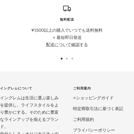
無料配送
¥1,500以上の購入でいつでも送料無料
⭐️ 最短即日発送
配送について確認する
ス
ス
ス
ラ
ラ
ラ
イ
イ
イ
ド
ド
ド
イングレムについて
ご利用案内
に
に
に
イングレムは生活に選ぶ楽しみ
移
移
移
⭐️ショッピングガイド
を提供し、ライフスタイルをよ
動
動
動
特定商取引法に基づく表記
り豊かにする。そのために豊富
1
2
3
なラインアップを揃えるブラン
ご利用規約
ド。
プライバシーポリシー
自分らしさ・オリジナリティの