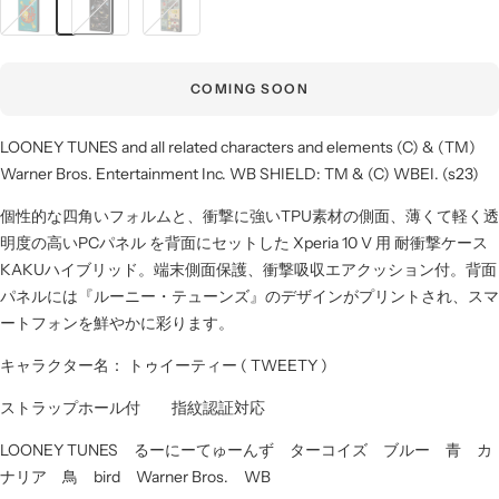
ゥ
ゥ
ー
イ
イ
ニ
ー
ー
ー・
COMING SOON
テ
テ
テ
ィ
ィ
ュ
LOONEY TUNES and all related characters and elements (C) & (TM)
ー
ー
ー
Warner Bros. Entertainment Inc. WB SHIELD: TM & (C) WBEI. (s23)
_
と
ン
カ
シ
ズ
個性的な四角いフォルムと、衝撃に強いTPU素材の側面、薄くて軽く透
ナ
ル
_
明度の高いPCパネル を背面にセットした Xperia 10 V 用 耐衝撃ケース
リ
ベ
集
KAKUハイブリッド。端末側面保護、衝撃吸収エアクッション付。背面
ア
ス
合
パネルには『ルーニー・テューンズ』のデザインがプリントされ、スマ
タ
ートフォンを鮮やかに彩ります。
ー
キャラクター名： トゥイーティー ( TWEETY )
ストラップホール付 指紋認証対応
LOONEY TUNES るーにーてゅーんず ターコイズ ブルー 青 カ
ナリア 鳥 bird Warner Bros. WB