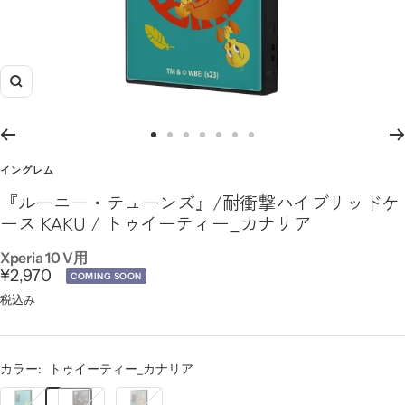
ズ
ー
ム
ス
ス
ス
ス
ス
ス
ス
イ
ラ
ラ
ラ
ラ
ラ
ラ
ラ
イングレム
ン
イ
イ
イ
イ
イ
イ
イ
『ルーニー・テューンズ』/耐衝撃ハイブリッドケ
ド
ド
ド
ド
ド
ド
ド
ース KAKU / トゥイーティー_カナリア
に
に
に
に
に
に
に
移
移
移
移
移
移
移
Xperia 10 V用
セ
¥2,970
動
動
動
動
動
動
動
COMING SOON
1
4
5
6
7
8
9
ー
税込み
ル
価
カラー:
トゥイーティー_カナリア
格
ト
ト
ル