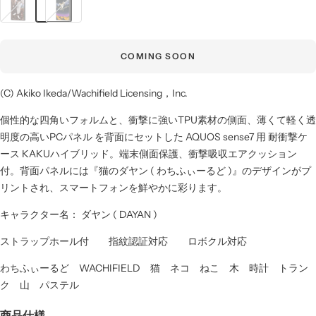
ヤ
ヤ
ン
ン
_
_
COMING SOON
旅
砂
漠
(C) Akiko Ikeda/Wachifield Licensing，Inc.
の
流
個性的な四角いフォルムと、衝撃に強いTPU素材の側面、薄くて軽く透
れ
明度の高いPCパネル を背面にセットした AQUOS sense7 用 耐衝撃ケ
星
ース KAKUハイブリッド。端末側面保護、衝撃吸収エアクッション
付。背面パネルには『猫のダヤン ( わちふぃーるど )』のデザインがプ
リントされ、スマートフォンを鮮やかに彩ります。
キャラクター名： ダヤン ( DAYAN )
ストラップホール付 指紋認証対応 ロボクル対応
わちふぃーるど WACHIFIELD 猫 ネコ ねこ 木 時計 トラン
ク 山 パステル
商品仕様