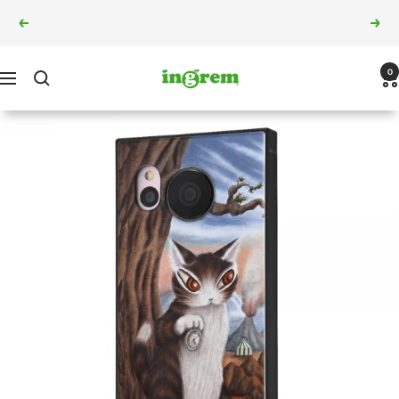
コ
5,000円以上のご購入で10%OFF
戻
次
ン
る
へ
テ
ン
ingrem
0
ナ
ツ
ビ
へ
ゲ
ス
ー
キ
シ
ッ
ョ
プ
ン