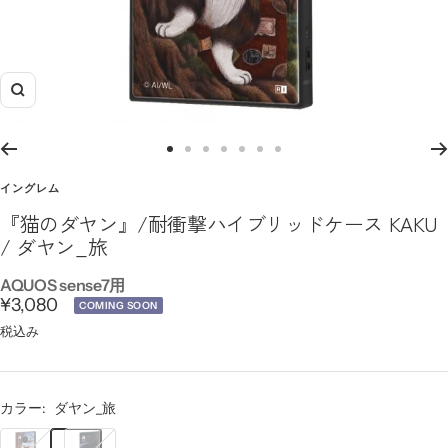
ズ
ー
ム
ス
ス
ス
ス
ス
ス
ス
イ
ラ
ラ
ラ
ラ
ラ
ラ
ラ
イングレム
ン
イ
イ
イ
イ
イ
イ
イ
『猫のダヤン』/耐衝撃ハイブリッドケース KAKU
ド
ド
ド
ド
ド
ド
ド
/ ダヤン_旅
に
に
に
に
に
に
に
移
移
移
移
移
移
移
AQUOS sense7用
セ
¥3,080
動
動
動
動
動
動
動
COMING SOON
1
3
4
5
6
7
8
ー
税込み
ル
価
カラー:
ダヤン_旅
格
ダ
ダ