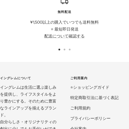
無料配送
¥1,500以上の購入でいつでも送料無料
⭐️ 最短即日発送
配送について確認する
ス
ス
ス
ラ
ラ
ラ
イ
イ
イ
ド
ド
ド
イングレムについて
ご利用案内
に
に
に
イングレムは生活に選ぶ楽しみ
移
移
移
⭐️ショッピングガイド
を提供し、ライフスタイルをよ
動
動
動
特定商取引法に基づく表記
り豊かにする。そのために豊富
1
2
3
なラインアップを揃えるブラン
ご利用規約
ド。
プライバシーポリシー
自分らしさ・オリジナリティの
創出に少しでもお手伝いができ
会社案内