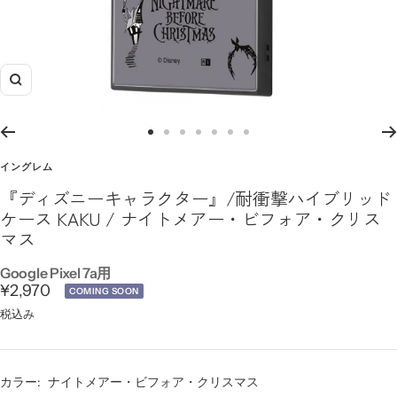
ズ
ー
ム
ス
ス
ス
ス
ス
ス
ス
イ
ラ
ラ
ラ
ラ
ラ
ラ
ラ
イングレム
ン
イ
イ
イ
イ
イ
イ
イ
『ディズニーキャラクター』/耐衝撃ハイブリッド
ド
ド
ド
ド
ド
ド
ド
ケース KAKU / ナイトメアー・ビフォア・クリス
に
に
に
に
に
に
に
マス
移
移
移
移
移
移
移
動
動
動
動
動
動
動
Google Pixel 7a用
セ
¥2,970
1
2
3
4
5
6
7
COMING SOON
ー
税込み
ル
価
カラー:
ナイトメアー・ビフォア・クリスマス
格