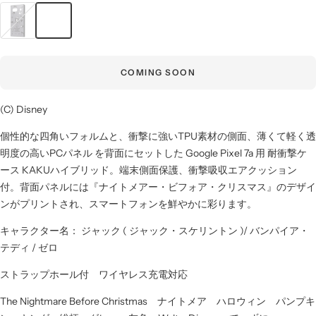
ナ
イ
ト
メ
COMING SOON
ア
ー・
(C) Disney
ビ
フ
個性的な四角いフォルムと、衝撃に強いTPU素材の側面、薄くて軽く透
ォ
明度の高いPCパネル を背面にセットした Google Pixel 7a 用 耐衝撃ケ
ア・
ース KAKUハイブリッド。端末側面保護、衝撃吸収エアクッション
ク
付。背面パネルには『ナイトメアー・ビフォア・クリスマス』のデザイ
リ
ンがプリントされ、スマートフォンを鮮やかに彩ります。
ス
マ
キャラクター名： ジャック ( ジャック・スケリントン )/ バンパイア・
ス
テディ / ゼロ
ストラップホール付 ワイヤレス充電対応
The Nightmare Before Christmas ナイトメア ハロウィン パンプキ