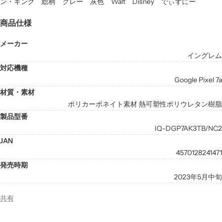
ン・キング 総柄 グレー 灰色 Walt Disney でぃずにー
商品仕様
メーカー
イングレム
対応機種
Google Pixel 7a
材質・素材
ポリカーボネイト素材 熱可塑性ポリウレタン樹脂
製品型番
IQ-DGP7AK3TB/NC2
JAN
4570128241471
発売時期
2023年5月中旬
共有