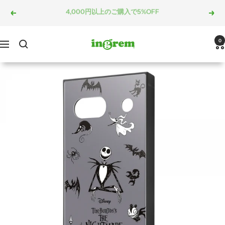
コ
5,000円以上のご購入で10%OFF
戻
次
ン
る
へ
テ
ン
ingrem
0
ナ
ツ
ビ
へ
ゲ
ス
ー
キ
シ
ッ
ョ
プ
ン