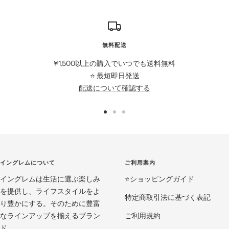
無料配送
¥1,500以上の購入でいつでも送料無料
⭐️ 最短即日発送
配送について確認する
ス
ス
ス
ラ
ラ
ラ
イ
イ
イ
ド
ド
ド
イングレムについて
ご利用案内
に
に
に
イングレムは生活に選ぶ楽しみ
移
移
移
⭐️ショッピングガイド
を提供し、ライフスタイルをよ
動
動
動
特定商取引法に基づく表記
り豊かにする。そのために豊富
1
2
3
なラインアップを揃えるブラン
ご利用規約
ド。