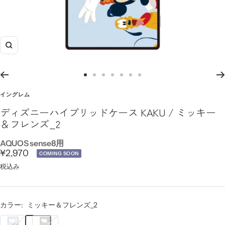
ズ
ー
ム
ス
ス
ス
ス
ス
ス
ス
イ
ラ
ラ
ラ
ラ
ラ
ラ
ラ
イングレム
ン
イ
イ
イ
イ
イ
イ
イ
ディズニーハイブリッドケース KAKU / ミッキー
ド
ド
ド
ド
ド
ド
ド
＆フレンズ_2
に
に
に
に
に
に
に
移
移
移
移
移
移
移
AQUOS sense8用
セ
¥2,970
動
動
動
動
動
動
動
COMING SOON
1
3
4
5
6
7
8
ー
税込み
ル
価
カラー:
ミッキー＆フレンズ_2
格
ミ
ミ