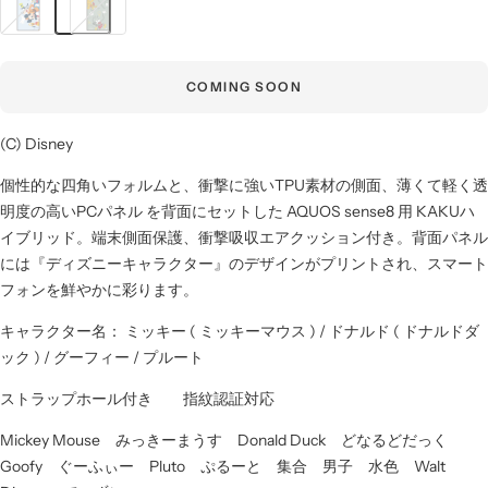
ッ
ッ
キ
キ
ー
ー
COMING SOON
＆
＆
フ
フ
(C) Disney
レ
レ
ン
ン
個性的な四角いフォルムと、衝撃に強いTPU素材の側面、薄くて軽く透
ズ
ズ
明度の高いPCパネル を背面にセットした AQUOS sense8 用 KAKUハ
_2
_3
イブリッド。端末側面保護、衝撃吸収エアクッション付き。背面パネル
には『ディズニーキャラクター』のデザインがプリントされ、スマート
フォンを鮮やかに彩ります。
キャラクター名： ミッキー ( ミッキーマウス ) / ドナルド ( ドナルドダ
ック ) / グーフィー / プルート
ストラップホール付き 指紋認証対応
Mickey Mouse みっきーまうす Donald Duck どなるどだっく
Goofy ぐーふぃー Pluto ぷるーと 集合 男子 水色 Walt