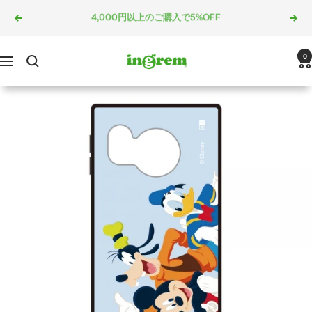
コ
5,000円以上のご購入で10%OFF
戻
次
ン
る
へ
テ
ン
ingrem
0
ナ
ツ
ビ
へ
ゲ
ス
ー
キ
シ
ッ
ョ
プ
ン