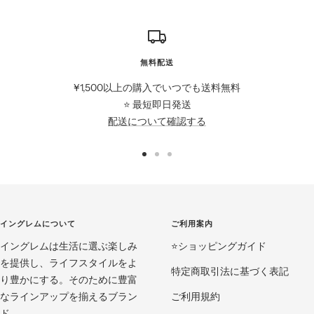
無料配送
¥1,500以上の購入でいつでも送料無料
⭐️ 最短即日発送
配送について確認する
ス
ス
ス
ラ
ラ
ラ
イ
イ
イ
ド
ド
ド
イングレムについて
ご利用案内
に
に
に
イングレムは生活に選ぶ楽しみ
移
移
移
⭐️ショッピングガイド
を提供し、ライフスタイルをよ
動
動
動
特定商取引法に基づく表記
り豊かにする。そのために豊富
1
2
3
なラインアップを揃えるブラン
ご利用規約
ド。