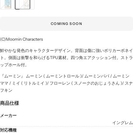
ー
ー
ミ
ミ
ン
ン
COMING SOON
一
達
家
の
(C)Moomin Characters
と
お
仲
絵
鮮やかな発色のキャラクターデザイン。背面は傷に強いポリカーボネイ
間
描
ト。側面は衝撃を和らげるTPU素材。四つ角エアクッション付。ストラ
達
き
ップホール付。
『ムーミン』 ムーミン ( ムーミントロール )/ ムーミンパパ / ムーミン
ママ / ミイ ( リトルミイ )/ フローレン ( スノークのおじょうさん )/ スナ
フキン
商品仕様
メーカー
イングレム
対応機種