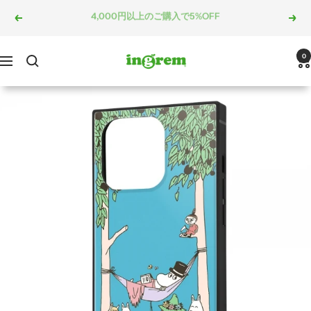
コ
5,000円以上のご購入で10%OFF
戻
次
ン
る
へ
テ
ン
ingrem
0
ナ
ツ
ビ
へ
ゲ
ス
ー
キ
シ
ッ
ョ
プ
ン