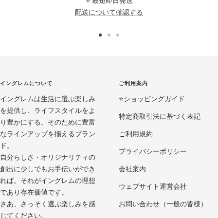
⭐️ 最短即日発送
配送について確認する
ス
ス
ス
ラ
ラ
ラ
イ
イ
イ
ド
ド
ド
イングレムについて
ご利用案内
に
に
に
イングレムは生活に選ぶ楽しみ
移
移
移
⭐️ショッピングガイド
を提供し、ライフスタイルをよ
動
動
動
特定商取引法に基づく表記
り豊かにする。そのために豊富
1
2
3
なラインアップを揃えるブラン
ご利用規約
ド。
プライバシーポリシー
自分らしさ・オリジナリティの
創出に少しでもお手伝いができ
会社案内
れば。それがイングレムの理想
ウェブサイト運営会社
であり存在価値です。
さあ、さっそく選ぶ楽しみを感
お問い合わせ（一般の皆様）
じてください。