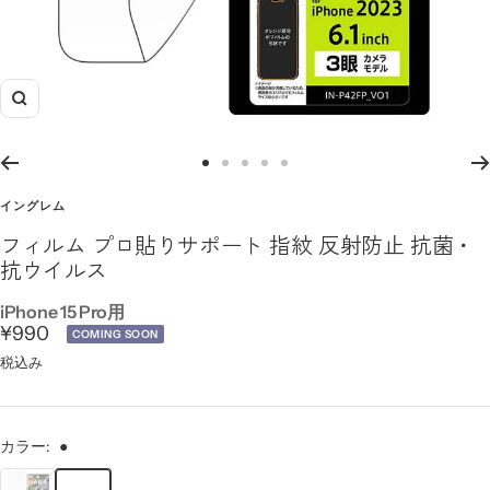
ズ
ー
ム
ス
ス
ス
ス
ス
イ
ラ
ラ
ラ
ラ
ラ
イングレム
ン
イ
イ
イ
イ
イ
フィルム プロ貼りサポート 指紋 反射防止 抗菌・
ド
ド
ド
ド
ド
抗ウイルス
に
に
に
に
に
移
移
移
移
移
iPhone 15 Pro用
セ
¥990
動
動
動
動
動
COMING SOON
1
2
3
4
5
ー
税込み
ル
価
カラー:
●
格
●