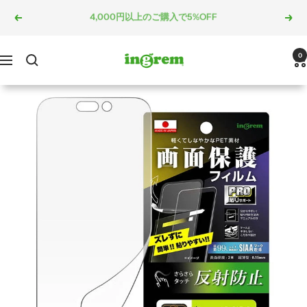
コ
5,000円以上のご購入で10%OFF
戻
次
ン
る
へ
テ
ン
ingrem
0
ナ
ツ
ビ
へ
ゲ
ス
ー
キ
シ
ッ
ョ
プ
ン