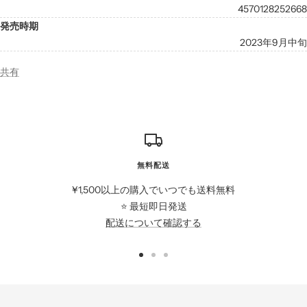
4570128252668
発売時期
2023年9月中旬
共有
無料配送
¥1,500以上の購入でいつでも送料無料
⭐️ 最短即日発送
配送について確認する
ス
ス
ス
ラ
ラ
ラ
イ
イ
イ