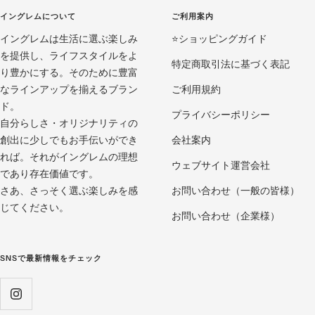
ド
ド
ド
イングレムについて
ご利用案内
に
に
に
イングレムは生活に選ぶ楽しみ
移
移
移
⭐️ショッピングガイド
を提供し、ライフスタイルをよ
動
動
動
特定商取引法に基づく表記
り豊かにする。そのために豊富
1
2
3
なラインアップを揃えるブラン
ご利用規約
ド。
プライバシーポリシー
自分らしさ・オリジナリティの
創出に少しでもお手伝いができ
会社案内
れば。それがイングレムの理想
ウェブサイト運営会社
であり存在価値です。
さあ、さっそく選ぶ楽しみを感
お問い合わせ（一般の皆様）
じてください。
お問い合わせ（企業様）
SNSで最新情報をチェック