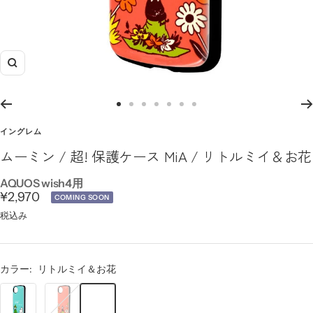
ズ
ー
ム
ス
ス
ス
ス
ス
ス
ス
イ
ラ
ラ
ラ
ラ
ラ
ラ
ラ
イングレム
ン
イ
イ
イ
イ
イ
イ
イ
ムーミン / 超! 保護ケース MiA / リトルミイ＆お花
ド
ド
ド
ド
ド
ド
ド
に
に
に
に
に
に
に
AQUOS wish4用
セ
移
移
移
移
移
移
移
¥2,970
COMING SOON
動
動
動
動
動
動
動
ー
税込み
8
9
10
11
12
13
14
ル
価
カラー:
リトルミイ＆お花
格
ム
リ
ー
ト