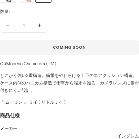
ミ
ル
数量:
ン
ミ
＆
イ
ス
＆
数
数
ナ
お
量
量
フ
花
を
を
COMING SOON
キ
減
増
ン
ら
や
(C)Moomin Characters (TM)
す
す
とにかく強い2重構造。衝撃をやわらげる上下のエアクッション構造。
ケース内側のハニカム構造で衝撃から端末を護る。カメラレンズに傷が
付きにくい設計。
『 ムーミン 』 ミイ ( リトルミイ )
商品仕様
メーカー
イングレム