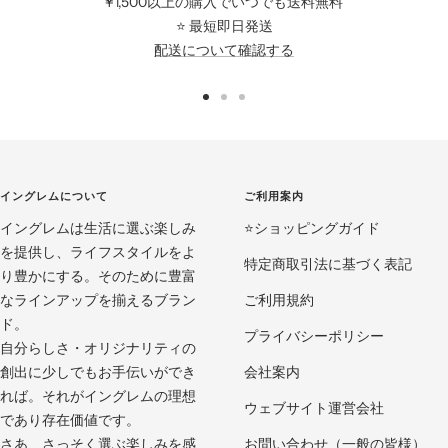
¥1,500以上の購入でいつでも送料無料
⭐️ 最短即日発送
配送について確認する
ス
ス
ス
ラ
ラ
ラ
イ
イ
イ
ド
ド
ド
イングレムについて
ご利用案内
に
に
に
イングレムは生活に選ぶ楽しみ
移
移
移
⭐️ショッピングガイド
を提供し、ライフスタイルをよ
動
動
動
特定商取引法に基づく表記
り豊かにする。そのために豊富
1
2
3
なラインアップを揃えるブラン
ご利用規約
ド。
プライバシーポリシー
自分らしさ・オリジナリティの
創出に少しでもお手伝いができ
会社案内
れば。それがイングレムの理想
ウェブサイト運営会社
であり存在価値です。
さあ、さっそく選ぶ楽しみを感
お問い合わせ（一般の皆様）