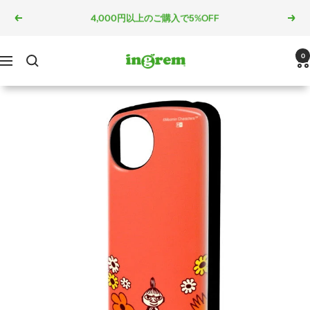
コ
戻
次
5,000円以上のご購入で10%OFF
ン
る
へ
テ
ン
ingrem
0
ナ
ツ
ビ
へ
ゲ
ス
ー
キ
シ
ッ
ョ
プ
ン