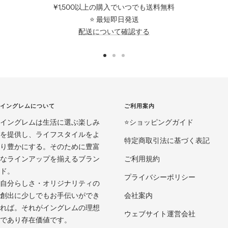
¥1,500以上の購入でいつでも送料無料
⭐️ 最短即日発送
配送について確認する
ス
ス
ス
ラ
ラ
ラ
イ
イ
イ
ド
ド
ド
イングレムについて
ご利用案内
に
に
に
イングレムは生活に選ぶ楽しみ
移
移
移
⭐️ショッピングガイド
を提供し、ライフスタイルをよ
動
動
動
特定商取引法に基づく表記
り豊かにする。そのために豊富
1
2
3
なラインアップを揃えるブラン
ご利用規約
ド。
プライバシーポリシー
自分らしさ・オリジナリティの
創出に少しでもお手伝いができ
会社案内
れば。それがイングレムの理想
ウェブサイト運営会社
であり存在価値です。