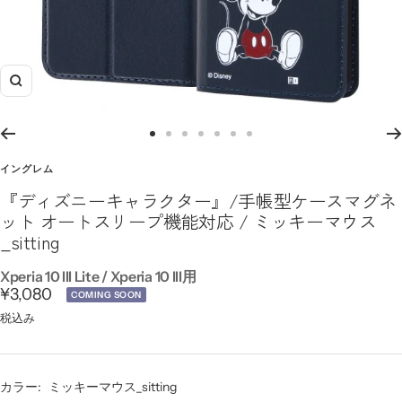
ズ
ー
ム
ス
ス
ス
ス
ス
ス
ス
イ
ラ
ラ
ラ
ラ
ラ
ラ
ラ
イングレム
ン
イ
イ
イ
イ
イ
イ
イ
『ディズニーキャラクター』/手帳型ケースマグネ
ド
ド
ド
ド
ド
ド
ド
ット オートスリープ機能対応 / ミッキーマウス
に
に
に
に
に
に
に
_sitting
移
移
移
移
移
移
移
動
動
動
動
動
動
動
Xperia 10 III Lite / Xperia 10 III用
セ
¥3,080
1
3
4
5
6
7
8
COMING SOON
ー
税込み
ル
価
カラー:
ミッキーマウス_sitting
格