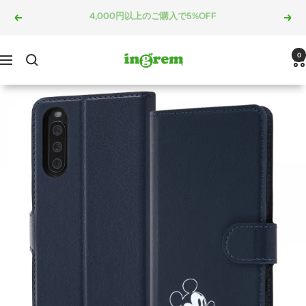
コ
5,000円以上のご購入で10%OFF
戻
次
ン
る
へ
テ
ン
ingrem
0
ナ
ツ
ビ
へ
ゲ
ス
ー
キ
シ
ッ
ョ
プ
ン