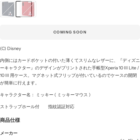
ミ
ミ
ッ
ニ
キ
ー
ー
マ
COMING SOON
マ
ウ
ウ
ス
(C) Disney
ス
_sitting
_sitting
内側にはカードポケットの付いた薄くてスリムなレザーに、『ディズニ
ーキャラクター』のデザインがプリントされた手帳型Xperia 10 III Lite /
10 III 用ケース。マグネット式フリップが付いているのでケースの開閉
が簡単に行えます。
キャラクター名： ミッキー ( ミッキーマウス )
ストラップホール付 指紋認証対応
商品仕様
メーカー