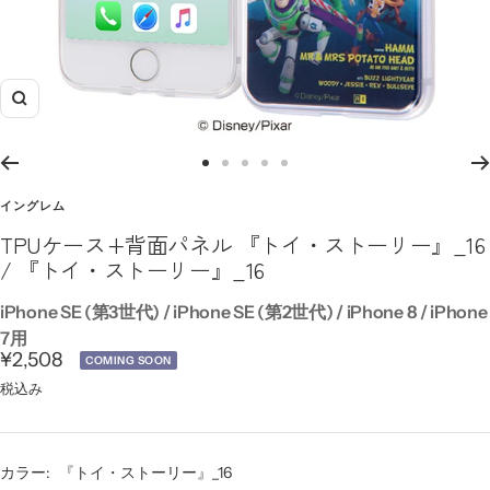
ズ
ー
ム
ス
ス
ス
ス
ス
イ
ラ
ラ
ラ
ラ
ラ
イングレム
ン
イ
イ
イ
イ
イ
TPUケース+背面パネル 『トイ・ストーリー』_16
ド
ド
ド
ド
ド
/ 『トイ・ストーリー』_16
に
に
に
に
に
移
移
移
移
移
iPhone SE (第3世代) / iPhone SE (第2世代) / iPhone 8 / iPhone
動
動
動
動
動
7用
セ
¥2,508
1
6
7
8
9
COMING SOON
ー
税込み
ル
価
カラー:
『トイ・ストーリー』_16