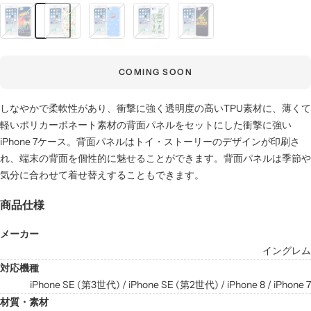
格
『ト
『ト
『ト
『ト
『ト
イ・
イ・
イ・
イ・
イ・
ス
ス
ス
ス
ス
ト
ト
ト
ト
ト
COMING SOON
ー
ー
ー
ー
ー
リ
リ
リ
リ
リ
しなやかで柔軟性があり、衝撃に強く透明度の高いTPU素材に、薄くて
ー』
ー』
ー』
ー』
ー』
軽いポリカーボネート素材の背面パネルをセットにした衝撃に強い
_16
_17
_18
_19
_20
iPhone 7ケース。背面パネルはトイ・ストーリーのデザインが印刷さ
れ、端末の背面を個性的に魅せることができます。背面パネルは季節や
気分に合わせて着せ替えすることもできます。
商品仕様
メーカー
イングレム
対応機種
iPhone SE (第3世代) / iPhone SE (第2世代) / iPhone 8 / iPhone 7
材質・素材