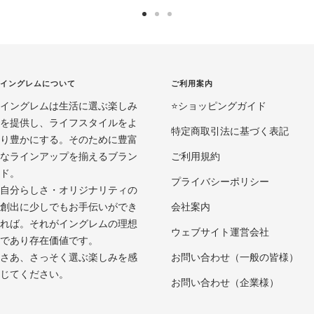
ス
ス
ス
ラ
ラ
ラ
イ
イ
イ
ド
ド
ド
イングレムについて
ご利用案内
に
に
に
イングレムは生活に選ぶ楽しみ
移
移
移
⭐️ショッピングガイド
を提供し、ライフスタイルをよ
動
動
動
特定商取引法に基づく表記
り豊かにする。そのために豊富
1
2
3
なラインアップを揃えるブラン
ご利用規約
ド。
プライバシーポリシー
自分らしさ・オリジナリティの
創出に少しでもお手伝いができ
会社案内
れば。それがイングレムの理想
ウェブサイト運営会社
であり存在価値です。
さあ、さっそく選ぶ楽しみを感
お問い合わせ（一般の皆様）
じてください。
お問い合わせ（企業様）