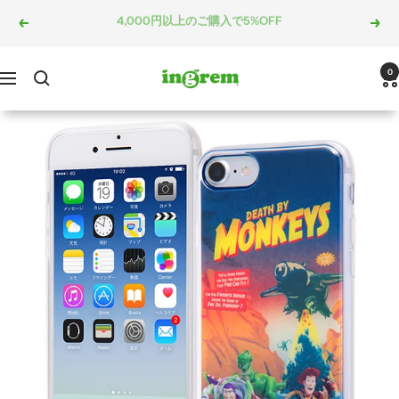
コ
5,000円以上のご購入で10%OFF
戻
次
ン
る
へ
テ
ン
ingrem
0
ナ
ツ
ビ
へ
ゲ
ス
ー
キ
シ
ッ
ョ
プ
ン