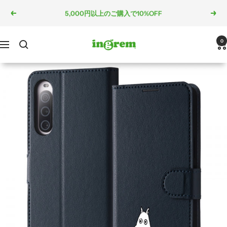
コ
5,000円以上のご購入で10%OFF
戻
次
ン
る
へ
テ
ン
ingrem
0
ナ
ツ
ビ
へ
ゲ
ス
ー
キ
シ
ッ
ョ
プ
ン