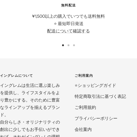
無料配送
¥1,500以上の購入でいつでも送料無料
⭐️ 最短即日発送
配送について確認する
ス
ス
ス
ラ
ラ
ラ
イ
イ
イ
ド
ド
ド
イングレムについて
ご利用案内
に
に
に
イングレムは生活に選ぶ楽しみ
移
移
移
⭐️ショッピングガイド
を提供し、ライフスタイルをよ
動
動
動
特定商取引法に基づく表記
り豊かにする。そのために豊富
1
2
3
なラインアップを揃えるブラン
ご利用規約
ド。
プライバシーポリシー
自分らしさ・オリジナリティの
創出に少しでもお手伝いができ
会社案内
れば。それがイングレムの理想