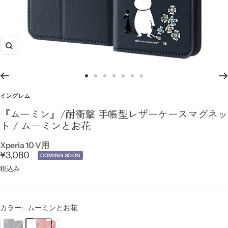
ズ
ー
ム
ス
ス
ス
ス
ス
ス
ス
イ
ラ
ラ
ラ
ラ
ラ
ラ
ラ
イングレム
ン
イ
イ
イ
イ
イ
イ
イ
『ムーミン』/耐衝撃 手帳型レザーケースマグネッ
ド
ド
ド
ド
ド
ド
ド
ト / ムーミンとお花
に
に
に
に
に
に
に
移
移
移
移
移
移
移
Xperia 10 V用
セ
¥3,080
動
動
動
動
動
動
動
COMING SOON
1
3
4
5
6
7
8
ー
税込み
ル
価
カラー:
ムーミンとお花
格
ム
リ