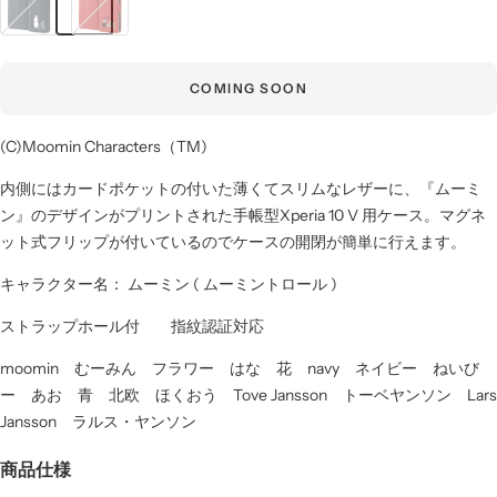
ー
ト
ミ
ル
ン
ミ
COMING SOON
と
イ
お
と
(C)Moomin Characters（TM)
花
お
花
内側にはカードポケットの付いた薄くてスリムなレザーに、『ムーミ
_3
ン』のデザインがプリントされた手帳型Xperia 10 V 用ケース。マグネ
ット式フリップが付いているのでケースの開閉が簡単に行えます。
キャラクター名： ムーミン ( ムーミントロール )
ストラップホール付 指紋認証対応
moomin むーみん フラワー はな 花 navy ネイビー ねいび
ー あお 青 北欧 ほくおう Tove Jansson トーベヤンソン Lars
Jansson ラルス・ヤンソン
商品仕様